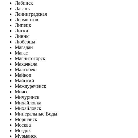
Лабинск
Лагань
Ленинградская
Лермонтов
Липецк
Лиски
Ливны
Люберцы
Магадан
Магас
Магнитогорск
Махачкала
Малгобек
Майкоп
Майский
Междуреченск
Миасс
Мичуринск
Михайловка
Михайловск
Минеральные Воды
Моршанск
Москва
Моздок
Мурманск