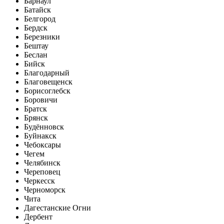
Барнаул
Батайск
Белгород
Бердск
Березники
Бештау
Беслан
Бийск
Благодарный
Благовещенск
Борисоглебск
Боровичи
Братск
Брянск
Будённовск
Буйнакск
Чебоксары
Чегем
Челябинск
Череповец
Черкесск
Черноморск
Чита
Дагестанские Огни
Дербент