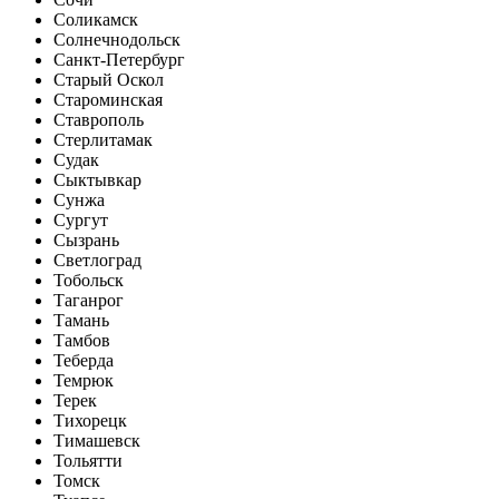
Соликамск
Солнечнодольск
Санкт-Петербург
Старый Оскол
Староминская
Ставрополь
Стерлитамак
Судак
Сыктывкар
Сунжа
Сургут
Сызрань
Светлоград
Тобольск
Таганрог
Тамань
Тамбов
Теберда
Темрюк
Терек
Тихорецк
Тимашевск
Тольятти
Томск