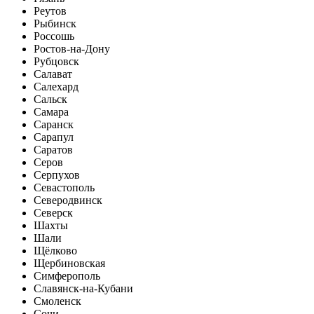
Реутов
Рыбинск
Россошь
Ростов-на-Дону
Рубцовск
Салават
Салехард
Сальск
Самара
Саранск
Сарапул
Саратов
Серов
Серпухов
Севастополь
Северодвинск
Северск
Шахты
Шали
Щёлково
Щербиновская
Симферополь
Славянск-на-Кубани
Смоленск
Сочи