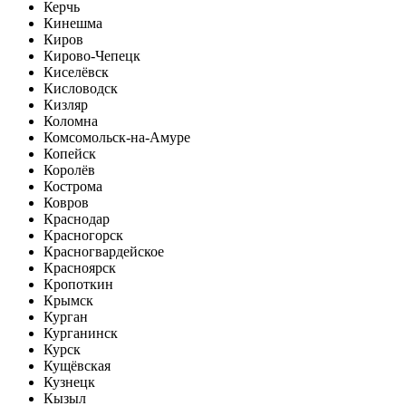
Керчь
Кинешма
Киров
Кирово-Чепецк
Киселёвск
Кисловодск
Кизляр
Коломна
Комсомольск-на-Амуре
Копейск
Королёв
Кострома
Ковров
Краснодар
Красногорск
Красногвардейское
Красноярск
Кропоткин
Крымск
Курган
Курганинск
Курск
Кущёвская
Кузнецк
Кызыл