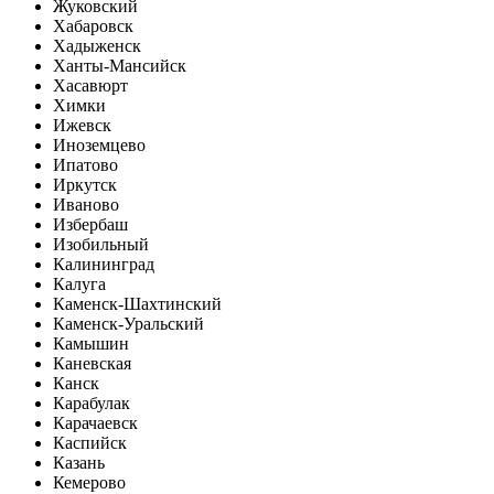
Жуковский
Хабаровск
Хадыженск
Ханты-Мансийск
Хасавюрт
Химки
Ижевск
Иноземцево
Ипатово
Иркутск
Иваново
Избербаш
Изобильный
Калининград
Калуга
Каменск-Шахтинский
Каменск-Уральский
Камышин
Каневская
Канск
Карабулак
Карачаевск
Каспийск
Казань
Кемерово