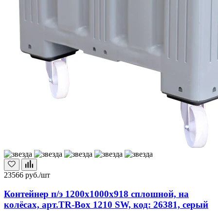
23566
руб./шт
Контейнер п/э 1200х1000х918 сплошной, на
колёсах, арт.TR-Box 1210 SW, код: 26381, серый