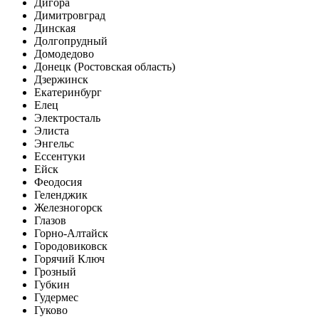
Дигора
Димитровград
Динская
Долгопрудный
Домодедово
Донецк (Ростовская область)
Дзержинск
Екатеринбург
Елец
Электросталь
Элиста
Энгельс
Ессентуки
Ейск
Феодосия
Геленджик
Железногорск
Глазов
Горно-Алтайск
Городовиковск
Горячий Ключ
Грозный
Губкин
Гудермес
Гуково