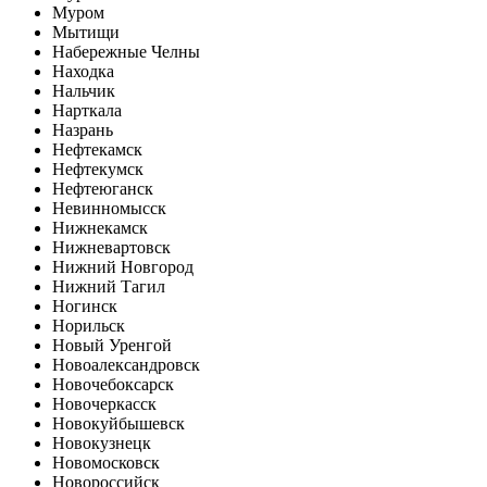
Муром
Мытищи
Набережные Челны
Находка
Нальчик
Нарткала
Назрань
Нефтекамск
Нефтекумск
Нефтеюганск
Невинномысск
Нижнекамск
Нижневартовск
Нижний Новгород
Нижний Тагил
Ногинск
Норильск
Новый Уренгой
Новоалександровск
Новочебоксарск
Новочеркасск
Новокуйбышевск
Новокузнецк
Новомосковск
Новороссийск