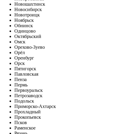
Новошахтинск
Новосибирск
Новотроицк
Ноябрьск
Обнинск
Одинцово
Октябрьский
Омск
Орехово-Зуево
Орёл
Оренбург
Орск
Пятигорск
Павловская
Пенза
Пермь
Первоуральск
Петрозаводск
Подольск
Приморско-Ахтарск
Прохладный
Прокопьевск
Псков
Раменское
Рязань