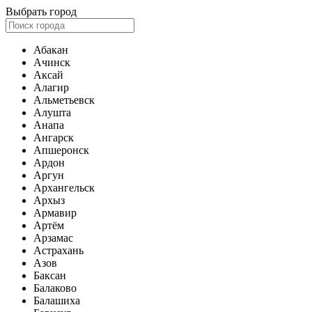
Выбрать город
Абакан
Ачинск
Аксай
Алагир
Альметьевск
Алушта
Анапа
Ангарск
Апшеронск
Ардон
Аргун
Архангельск
Архыз
Армавир
Артём
Арзамас
Астрахань
Азов
Баксан
Балаково
Балашиха