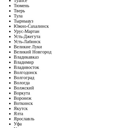
Туапсе
Тюмень
Тверь
Тула
Тырныауз
Южно-Сахалинск
Урус-Мартан
Усть-Джегута
Усть-Лабинск
Великие Луки
Великий Новгород
Владикавказ
Владимир
Владивосток
Волгодонск
Волгоград
Вологда
Волжский
Воркута
Воронеж
Воткинск
Якутск
Ялта
Ярославль
Уфа